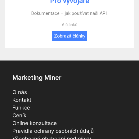
Pro vývojáře
Dokumentace – jak používat naši API.
6 článků
Zobrazit články
Marketing Miner
O nás
Kontakt
Funkce
Ceník
Online konzultace
Pravidla ochrany osobních údajů
Všeobecné obchodní podmínky