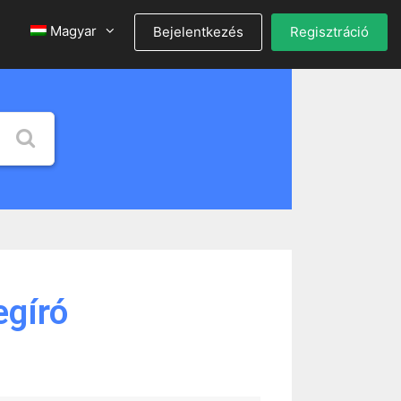
Magyar
Bejelentkezés
Regisztráció
egíró