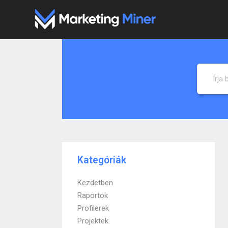
Kilépés
a
tartalomba
Kategóriák
Kezdetben
Raportok
Profilerek
Projektek