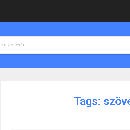
Tags:
szöv