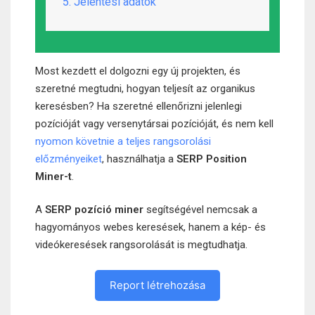
5. Jelentési adatok
Most kezdett el dolgozni egy új projekten, és
szeretné megtudni, hogyan teljesít az organikus
keresésben? Ha szeretné ellenőrizni jelenlegi
pozícióját vagy versenytársai pozícióját, és nem kell
nyomon követnie a teljes rangsorolási
előzményeiket
, használhatja a
SERP Position
Miner-t
.
A
SERP pozíció
miner
segítségével nemcsak a
hagyományos webes keresések, hanem a kép- és
videókeresések rangsorolását is megtudhatja.
Report létrehozása