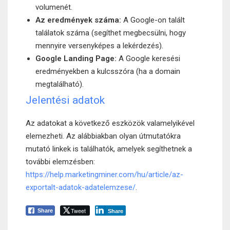
volumenét.
Az eredmények száma:
A Google-on talált
találatok száma (segíthet megbecsülni, hogy
mennyire versenyképes a lekérdezés).
Google Landing Page:
A Google keresési
eredményekben a kulcsszóra (ha a domain
megtalálható).
Jelentési adatok
Az adatokat a következő eszközök valamelyikével
elemezheti. Az alábbiakban olyan útmutatókra
mutató linkek is találhatók, amelyek segíthetnek a
további elemzésben:
https://help.marketingminer.com/hu/article/az-
exportalt-adatok-adatelemzese/
.
Tweet
Share
Share