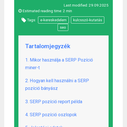
Last modified:
29.09.2025
Estimated reading time:
2 min
Tags:
e-kereskedelem
kulcsszó-kutatás
seo
Tartalomjegyzék
1. Mikor használja a SERP Pozíció
miner-t
2. Hogyan kell használni a SERP
pozíció bányász
3. SERP pozíció report példa
4. SERP pozíció oszlopok