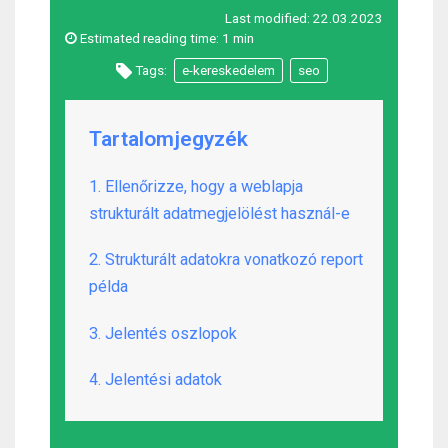
Last modified:
22.03.2023
Estimated reading time:
1 min
Tags:
e-kereskedelem
seo
Tartalomjegyzék
1. Ellenőrizze, hogy a weblapja
strukturált adatmegjelölést használ-e
2. Strukturált adatokra vonatkozó report
példa
3. Jelentés oszlopok
4. Jelentési adatok