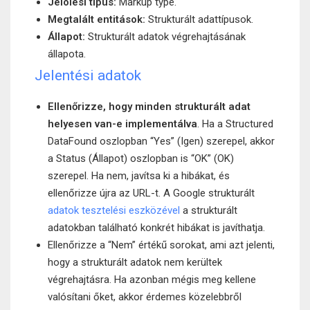
Jelölési típus:
Markup type.
Megtalált entitások:
Strukturált adattípusok.
Állapot:
Strukturált adatok végrehajtásának
állapota.
Jelentési adatok
Ellenőrizze, hogy minden strukturált adat
helyesen van-e implementálva
. Ha a Structured
DataFound oszlopban “Yes” (Igen) szerepel, akkor
a Status (Állapot) oszlopban is “OK” (OK)
szerepel. Ha nem, javítsa ki a hibákat, és
ellenőrizze újra az URL-t. A Google strukturált
adatok tesztelési eszközével
a strukturált
adatokban található konkrét hibákat is javíthatja.
Ellenőrizze a “Nem” értékű sorokat, ami azt jelenti,
hogy a strukturált adatok nem kerültek
végrehajtásra. Ha azonban mégis meg kellene
valósítani őket, akkor érdemes közelebbről