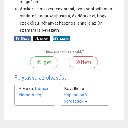
megnézni.
Amikor elemzi versenytársait, összpontosítson a
strukturált adatok típusaira, és döntse el, hogy
ezek közül néhányat hasznos lenne-e az Ön
számára is bevezetni.
Tweet
Share
Share
Hasznos volt ez a cikk?
Igen
Nem
Folytassa az olvasást
Előző:
Domain
Következő:
elérhetőség
Kapcsolódó
keresések