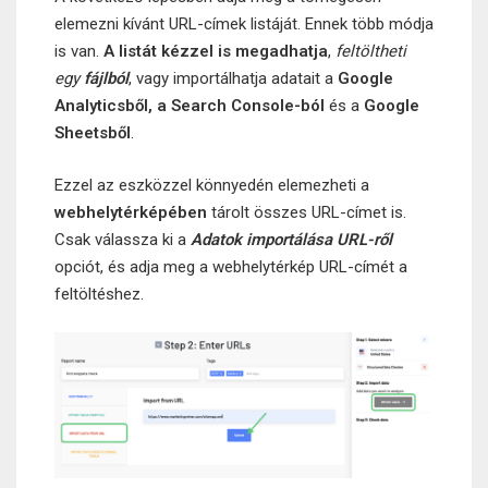
elemezni kívánt URL-címek listáját. Ennek több módja
is van.
A listát kézzel is megadhatja
,
feltöltheti
egy
fájlból
, vagy importálhatja adatait a
Google
Analyticsből, a Search Console-ból
és a
Google
Sheetsből
.
Ezzel az eszközzel könnyedén elemezheti a
webhelytérképében
tárolt összes URL-címet is.
Csak válassza ki a
Adatok importálása URL-ről
opciót, és adja meg a webhelytérkép URL-címét a
feltöltéshez.