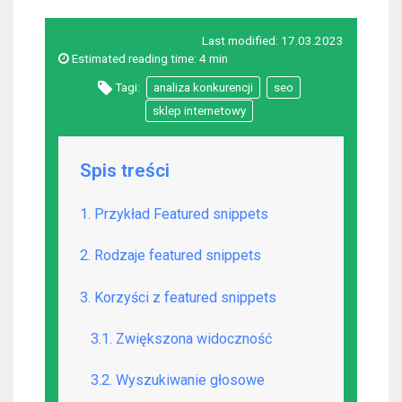
Last modified:
17.03.2023
Estimated reading time:
4 min
Tagi:
analiza konkurencji
seo
sklep internetowy
Spis treści
1. Przykład Featured snippets
2. Rodzaje featured snippets
3. Korzyści z featured snippets
3.1. Zwiększona widoczność
3.2. Wyszukiwanie głosowe