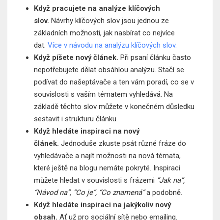
Když pracujete na analýze klíčových
slov.
Návrhy klíčových slov jsou jednou ze
základních možnosti, jak nasbírat co nejvíce
dat.
Více v návodu na analýzu klíčových slov.
Když píšete nový článek.
Při psaní článku často
nepotřebujete dělat obsáhlou analýzu. Stačí se
podívat do našeptávače a ten vám poradí, co se v
souvislosti s vaším tématem vyhledává. Na
základě těchto slov můžete v konečném důsledku
sestavit i strukturu článku.
Když hledáte inspiraci na nový
článek.
Jednoduše zkuste psát různé fráze do
vyhledávače a najít možnosti na nová témata,
které ještě na blogu nemáte pokryté. Inspiraci
můžete hledat v souvislosti s frázemi
“Jak na”,
“Návod na”, “Co je”, “Co znamená”
a podobně.
Když hledáte inspiraci na jakýkoliv nový
obsah.
Ať už pro sociální sítě nebo emailing.