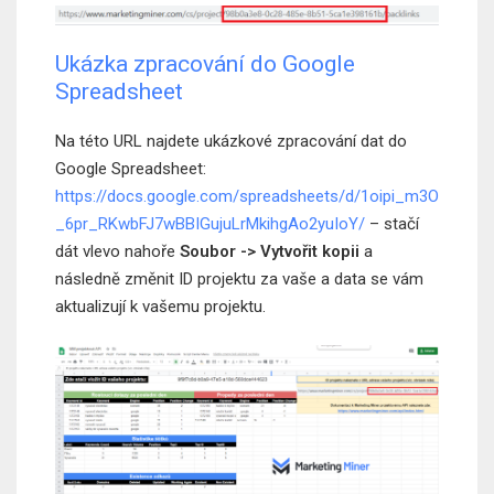
Ukázka zpracování do Google
Spreadsheet
Na této URL najdete ukázkové zpracování dat do
Google Spreadsheet:
https://docs.google.com/spreadsheets/d/1oipi_m3O
_6pr_RKwbFJ7wBBIGujuLrMkihgAo2yuIoY/
– stačí
dát vlevo nahoře
Soubor -> Vytvořit kopii
a
následně změnit ID projektu za vaše a data se vám
aktualizují k vašemu projektu.