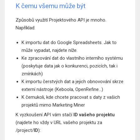
K čemu všemu může být
Způsobů využití Projektového API je mnoho.
Například:
K importu dat do Google Spreadsheets. Jak to
může vypadat, najdete níže.
Ke zpracování dat do vlastního interního systému
(poskytuje data jak o konkurenci, pozicích, tak i
zmínkách)
K importu čerstvých dat a jejich obnovování skrze
externí nástroje (Keboola, OpenRefine…)
K čemukoli, kde chcete pracovat s daty z vašich
projektů mimo Marketing Miner
K vyzkoušení API vám stačí
ID vašeho projektu
(najdete ho vždy v URL vašeho projektu za
/project/
ID
):