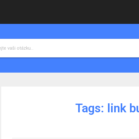
Tags:
link b