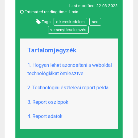
Last modified:
22.03.2023
Estimated reading time:
1 min
Tags:
e-kereskedelem
seo
versenytárselemzés
Tartalomjegyzék
1. Hogyan lehet azonosítani a weboldal
technológiákat ömlesztve
2. Technológiai észlelési report példa
3. Report oszlopok
4. Report adatok