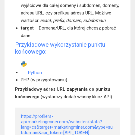
wyjściowe dla całej domeny i subdomen, domeny,
adresu URL, czy prefiksu adresu URL. Możliwe
wartości:
exact, prefix, domain, subdomain
target
– Domena/URL, dla której chcesz pobrać
dane
Przykładowe wykorzystanie punktu
końcowego:
Python
PHP (w przygotowaniu)
Przykładowy adres URL zapytania do punktu
końcowego
(wystarczy dodać własny klucz API):
https://profilers-
api.marketingminer.com/websites/stats?
lang=cs&target=marketingminer.com&type=su
bdomain&api_token=[API_TOKEN]