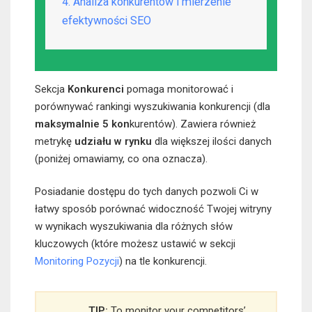
4. Analiza konkurentów i mierzenie
efektywności SEO
Sekcja
Konkurenci
pomaga monitorować i
porównywać rankingi wyszukiwania konkurencji (dla
maksymalnie 5 kon
kurentów). Zawiera również
metrykę
udziału w rynku
dla większej ilości danych
(poniżej omawiamy, co ona oznacza).
Posiadanie dostępu do tych danych pozwoli Ci w
łatwy sposób porównać widoczność Twojej witryny
w wynikach wyszukiwania dla różnych słów
kluczowych (które możesz ustawić w sekcji
Monitoring Pozycji
) na tle konkurencji.
TIP:
To monitor your competitors’