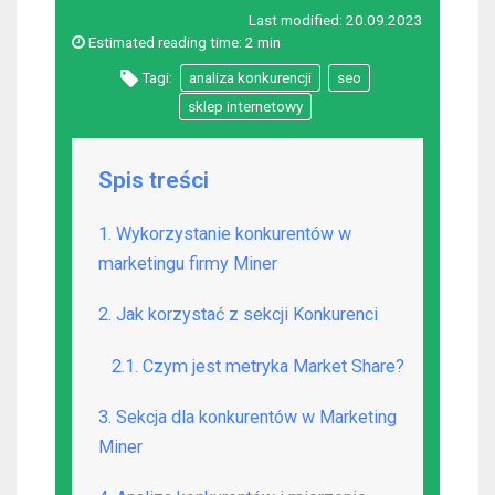
Last modified:
20.09.2023
Estimated reading time:
2 min
Tagi:
analiza konkurencji
seo
sklep internetowy
Spis treści
1. Wykorzystanie konkurentów w
marketingu firmy Miner
2. Jak korzystać z sekcji Konkurenci
2.1. Czym jest metryka Market Share?
3. Sekcja dla konkurentów w Marketing
Miner