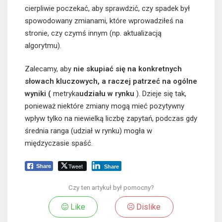
cierpliwie poczekać, aby sprawdzić, czy spadek był
spowodowany zmianami, które wprowadziłeś na
stronie, czy czymś innym (np. aktualizacją
algorytmu).
Zalecamy, aby
nie skupiać się na konkretnych
słowach kluczowych, a raczej patrzeć na ogólne
wyniki
(
metryka
udziału w rynku
). Dzieje się tak,
ponieważ niektóre zmiany mogą mieć pozytywny
wpływ tylko na niewielką liczbę zapytań, podczas gdy
średnia ranga (udział w rynku) mogła w
międzyczasie spaść.
Tweet
Share
Share
Czy ten artykuł był pomocny?
Like
Dislike