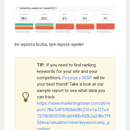
Im wyższa liczba, tym lepsze wyniki!
TIP:
If you need to find ranking
keywords for your site and your
competitors,
Pozycja v SERP
will be
your best friend! Take a look at our
sample report to see what data you
can track:
https://www.marketingminer.com/pl/re
port/78a7c8f5382bb08c251e1a721c4
727503052559cdd440b453b2a248e7f9
526ea/visualize/miner.keyword.serp_p
osition