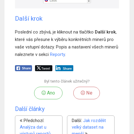
Další krok
Poslední co zbývá, je kliknout na tlačítko
Další krok
,
které vás přesune k výběru konkrétních minerů pro
vaše vstupní dotazy. Popis a nastavení všech minerů
naleznete v sekci
Reporty
.
Tweet
Share
Share
Byl tento článek užitečný?
Ano
Ne
Další články
Předchozí:
Další:
Jak rozdělit
Analýza dat u
velký dataset na
výstupů reportů
menší