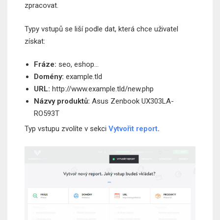
zpracovat.
Typy vstupů se liší podle dat, která chce uživatel
získat:
Fráze:
seo, eshop…
Domény:
example.tld
URL:
http://www.example.tld/new.php
Názvy produktů:
Asus Zenbook UX303LA-
RO593T
Typ vstupu zvolíte v sekci
Vytvořit report
.