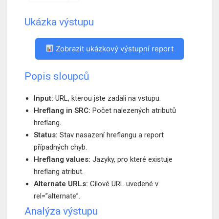
Ukázka výstupu
Zobrazit ukázkový výstupní report
Popis sloupců
Input:
URL, kterou jste zadali na vstupu.
Hreflang in SRC:
Počet nalezených atributů
hreflang.
Status:
Stav nasazení hreflangu a report
případných chyb.
Hreflang values:
Jazyky, pro které existuje
hreflang atribut.
Alternate URLs:
Cílové URL uvedené v
rel=”alternate”.
Analýza výstupu