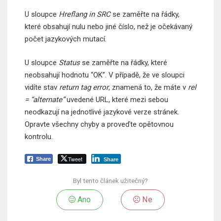
U sloupce
Hreflang in SRC
se zaměřte na řádky,
které obsahují nulu nebo jiné číslo, než je očekávaný
počet jazykových mutací.
U sloupce
Status
se zaměřte na řádky, které
neobsahují hodnotu “OK”. V případě, že ve sloupci
vidíte stav
return tag error
, znamená to, že máte v
rel
= “alternate”
uvedené URL, které mezi sebou
neodkazují na jednotlivé jazykové verze stránek.
Opravte všechny chyby a proveďte opětovnou
kontrolu.
Tweet
Share
Share
Byl tento článek užitečný?
Ano
Ne