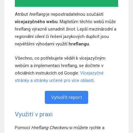
Atribut
hreflang
je nepostradatelnou součástí
vícejazyčného webu
. Majitelům těchto webů může
hreflang výrazně usnadnit život. Lepší mezinárodní a
regionální cílení či řešení jazykových duplicit jsou
největšími výhodami využití
hreflangu
.
Všechno, co potřebujete vědět k vícejazyčným
webům a implementaci hreflang, se dočtete v
oficiálních instrukcích od Google:
Vícejazyčné
stránky a stránky určené pro více oblastí
.
Vytvořit report
Využití v praxi
Pomocí
Hreflang Checkeru
si můžete rychle a