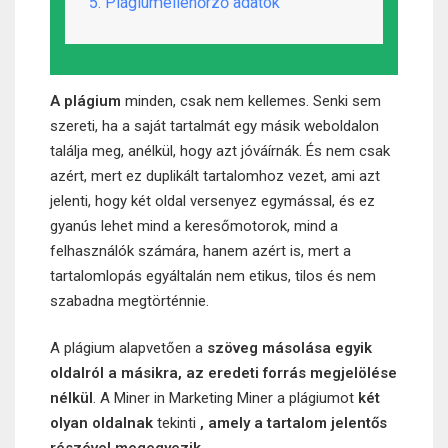
5. Plágiumellenőrző adatok
A plágium
minden, csak nem kellemes. Senki sem
szereti, ha a saját tartalmát egy másik weboldalon
találja meg, anélkül, hogy azt jóváírnák. És nem csak
azért, mert ez duplikált tartalomhoz vezet, ami azt
jelenti, hogy két oldal versenyez egymással, és ez
gyanús lehet mind a keresőmotorok, mind a
felhasználók számára, hanem azért is, mert a
tartalomlopás egyáltalán nem etikus, tilos és nem
szabadna megtörténnie.
A plágium alapvetően a
szöveg másolása egyik
oldalról a másikra, az eredeti forrás megjelölése
nélkül
. A Miner in Marketing Miner a plágiumot
két
olyan oldalnak
tekinti
, amely a tartalom jelentős