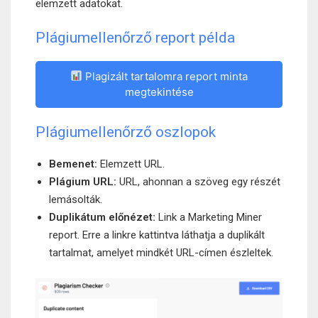
elemzett adatokat.
Plágiumellenőrző report példa
Plagizált tartalomra report minta
megtekintése
Plágiumellenőrző oszlopok
Bemenet:
Elemzett URL.
Plágium URL:
URL, ahonnan a szöveg egy részét
lemásolták.
Duplikátum előnézet:
Link a Marketing Miner
report. Erre a linkre kattintva láthatja a duplikált
tartalmat, amelyet mindkét URL-címen észleltek.