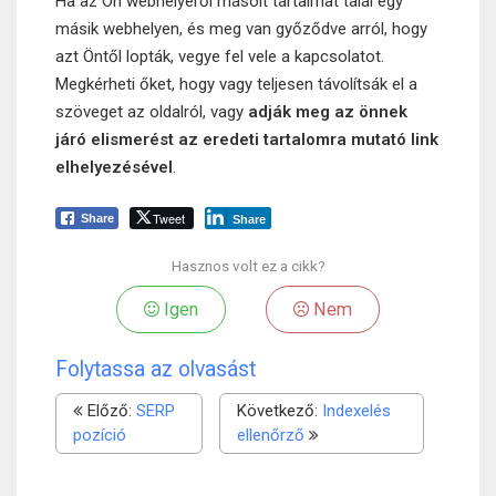
Ha az Ön webhelyéről másolt tartalmat talál egy
másik webhelyen, és meg van győződve arról, hogy
azt Öntől lopták, vegye fel vele a kapcsolatot.
Megkérheti őket, hogy vagy teljesen távolítsák el a
szöveget az oldalról, vagy
adják meg az önnek
járó elismerést az eredeti tartalomra mutató link
elhelyezésével
.
Tweet
Share
Share
Hasznos volt ez a cikk?
Igen
Nem
Folytassa az olvasást
Előző:
SERP
Következő:
Indexelés
pozíció
ellenőrző