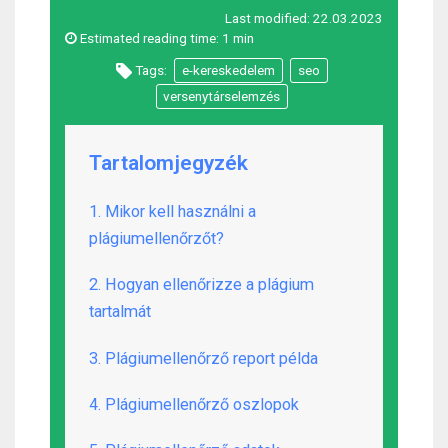
Last modified:
22.03.2023
Estimated reading time:
1 min
Tags:
e-kereskedelem
seo
versenytárselemzés
Tartalomjegyzék
1. Mikor kell használni a
plágiumellenőrzőt?
2. Hogyan ellenőrizze a plágium
tartalmát
3. Plágiumellenőrző report példa
4. Plágiumellenőrző oszlopok