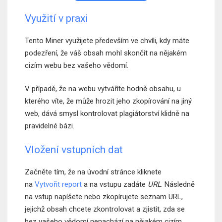
Využití v praxi
Tento Miner využijete především ve chvíli, kdy máte
podezření, že váš obsah mohl skončit na nějakém
cizím webu bez vašeho vědomí.
V případě, že na webu vytváříte hodně obsahu, u
kterého víte, že může hrozit jeho zkopírování na jiný
web, dává smysl kontrolovat plagiátorství klidně na
pravidelné bázi.
Vložení vstupních dat
Začněte tím, že na úvodní stránce kliknete
na
Vytvořit report
a na vstupu zadáte
URL
. Následně
na vstup napíšete nebo zkopírujete seznam URL,
jejichž obsah chcete zkontrolovat a zjistit, zda se
bez vašeho vědomí nenachází na nějakém cizím