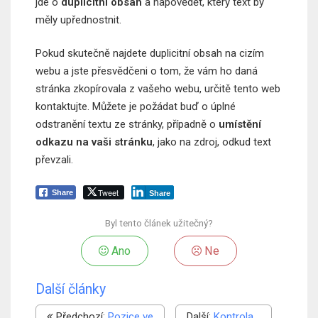
jde o
duplicitní obsah
a napovědět, který text by
měly upřednostnit.
Pokud skutečně najdete duplicitní obsah na cizím
webu a jste přesvědčeni o tom, že vám ho daná
stránka zkopírovala z vašeho webu, určitě tento web
kontaktujte. Můžete je požádat buď o úplné
odstranění textu ze stránky, případně o
umístění
odkazu na vaši stránku
, jako na zdroj, odkud text
převzali.
Tweet
Share
Share
Byl tento článek užitečný?
Ano
Ne
Další články
Předchozí:
Pozice ve
Další:
Kontrola