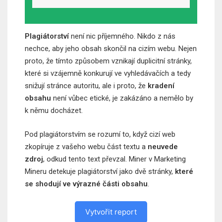
Plagiátorství
není nic příjemného. Nikdo z nás
nechce, aby jeho obsah skončil na cizím webu. Nejen
proto, že tímto způsobem vznikají duplicitní stránky,
které si vzájemně konkurují ve vyhledávačích a tedy
snižují stránce autoritu, ale i proto, že
kradení
obsahu
není vůbec etické, je zakázáno a nemělo by
k němu docházet.
Pod plagiátorstvím se rozumí to, když cizí web
zkopíruje z vašeho webu část textu a
neuvede
zdroj
, odkud tento text převzal. Miner v Marketing
Mineru detekuje plagiátorství jako dvě stránky,
které
se shodují ve výrazné části obsahu
.
Vytvořit report