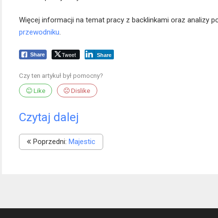
Więcej informacji na temat pracy z backlinkami oraz analizy 
przewodniku
.
Tweet
Share
Share
Czy ten artykuł był pomocny?
Like
Dislike
Czytaj dalej
Poprzedni:
Majestic