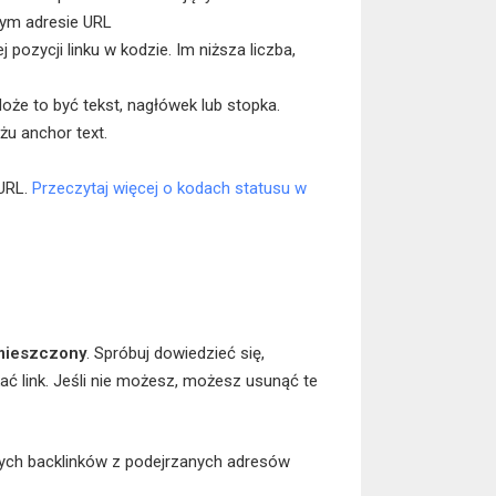
nym adresie URL
j pozycji linku w kodzie. Im niższa liczba,
że to być tekst, nagłówek lub stopka.
iżu anchor text.
URL.
Przeczytaj więcej o kodach statusu w
umieszczony
. Spróbuj dowiedzieć się,
skać link. Jeśli nie możesz, możesz usunąć te
dnych backlinków z podejrzanych adresów