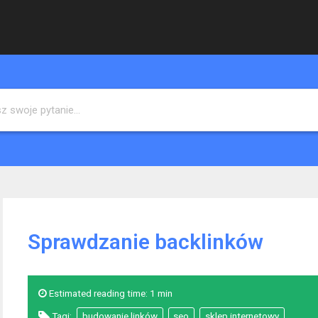
Sprawdzanie backlinków
Estimated reading time:
1 min
Tagi:
budowanie linków
seo
sklep internetowy