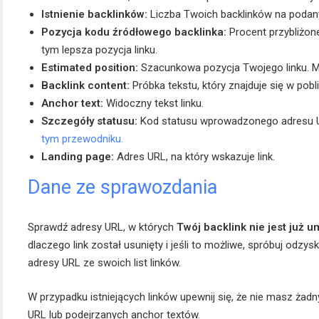
Istnienie backlinków:
Liczba Twoich backlinków na poda
Pozycja kodu źródłowego backlinka:
Procent przybliżone
tym lepsza pozycja linku.
Estimated position:
Szacunkowa pozycja Twojego linku. Mo
Backlink content:
Próbka tekstu, który znajduje się w pobl
Anchor text:
Widoczny tekst linku.
Szczegóły statusu:
Kod statusu wprowadzonego adresu 
tym przewodniku.
Landing page:
Adres URL, na który wskazuje link.
Dane ze sprawozdania
Sprawdź adresy URL, w których
Twój backlink nie jest już 
dlaczego link został usunięty i jeśli to możliwe, spróbuj odzy
adresy URL ze swoich list linków.
W przypadku istniejących linków upewnij się, że nie masz ża
URL lub podejrzanych anchor textów.