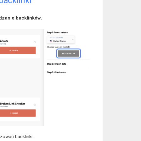
backlinki
dzanie backlinków
.
zować backlinki.