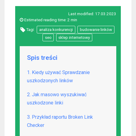
Last modified:
17.03.2023
Estimated reading time:
2 min
Tagi:
analiza konkurencji
budowanie linków
seo
sklep internetowy
Spis treści
1. Kiedy używać Sprawdzanie
uszkodzonych linków
2. Jak masowo wyszukiwać
uszkodzone linki
3. Przykład raportu Broken Link
Checker