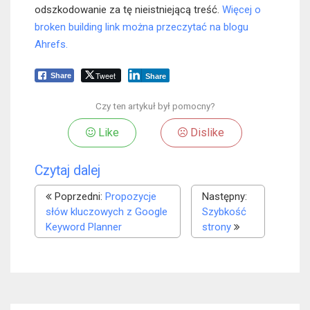
odszkodowanie za tę nieistniejącą treść.
Więcej o
broken building link można przeczytać na blogu
Ahrefs.
Tweet
Share
Share
Czy ten artykuł był pomocny?
Like
Dislike
Czytaj dalej
Poprzedni:
Propozycje
Następny:
słów kluczowych z Google
Szybkość
Keyword Planner
strony