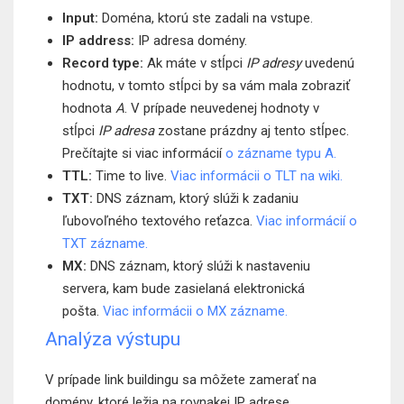
Input:
Doména, ktorú ste zadali na vstupe.
IP address:
IP adresa domény.
Record type:
Ak máte v stĺpci
IP adresy
uvedenú
hodnotu, v tomto stĺpci by sa vám mala zobraziť
hodnota
A
. V prípade neuvedenej hodnoty v
stĺpci
IP adresa
zostane prázdny aj tento stĺpec.
Prečítajte si viac informácií
o zázname typu A.
TTL:
Time to live.
Viac informácii o TLT na wiki.
TXT:
DNS záznam, ktorý slúži k zadaniu
ľubovoľného textového reťazca.
Viac informácií o
TXT zázname.
MX:
DNS záznam, ktorý slúži k nastaveniu
servera, kam bude zasielaná elektronická
pošta.
Viac informácii o MX zázname.
Analýza výstupu
V prípade link buildingu sa môžete zamerať na
domény, ktoré ležia na rovnakej IP adrese.