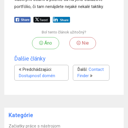
portfólio, či tam nenájdete nejaké nekalé taktiky.
Tweet
Share
Share
Bol tento článok užitočný?
Áno
Nie
Ďalšie články
Predchádzajúci:
Ďalší:
Contact
Dostupnosť domén
Finder
Kategórie
Začiatky práce s nástrojom