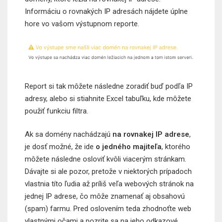
Informáciu o rovnakých IP adresách nájdete úplne
hore vo vašom výstupnom reporte.
Report si tak môžete následne zoradiť buď podľa IP
adresy, alebo si stiahnite Excel tabuľku, kde môžete
použiť funkciu filtra.
Ak sa domény nachádzajú
na rovnakej IP adrese
,
je dosť možné, že ide
o jedného majiteľa
, ktorého
môžete následne osloviť kvôli viacerým stránkam.
Dávajte si ale pozor, pretože v niektorých prípadoch
vlastnia títo ľudia až príliš veľa webových stránok na
jednej IP adrese, čo môže znamenať aj obsahovú
(spam) farmu. Pred oslovením teda zhodnoťte web
vlastnými očami a pozrite sa na jeho odkazové