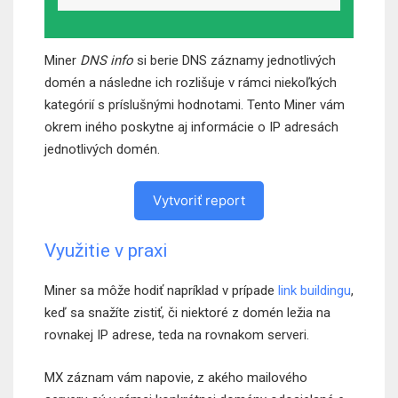
Miner
DNS info
si berie DNS záznamy jednotlivých
domén a následne ich rozlišuje v rámci niekoľkých
kategórií s príslušnými hodnotami. Tento Miner vám
okrem iného poskytne aj informácie o IP adresách
jednotlivých domén.
Vytvoriť report
Využitie v praxi
Miner sa môže hodiť napríklad v prípade
link buildingu
,
keď sa snažíte zistiť, či niektoré z domén ležia na
rovnakej IP adrese, teda na rovnakom serveri.
MX záznam vám napovie, z akého mailového