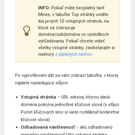
INFO:
Pokiaľ máte bezplatný tarif
Minee, v tabuľke Top stránky uvidíte
iba prvých 10 vstupných stránok, na
ktoré sa zobrazuje
doména/subdoména vo výsledkoch
vyhľadávania. Pokiaľ chcete vidieť
všetky vstupné stránky, zaobstarajte si
niektorý
z platených tarifov
.
Po vyprofilovaní dát sa vám zobrazí tabuľka, v ktorej
nájdete nasledujúce stĺpce:
Vstupná stránka
– URL adresa, ktorou daná
doména pokrýva jednotlivé kľúčové slová (v stĺpci
Počet kľúčových slov si viete rozkliknúť konkrétne
kľúčové slová).
Odhadovaná návštevnosť
– akú odhadovanú
mesačnú návštevnosť táto vstupná stránka