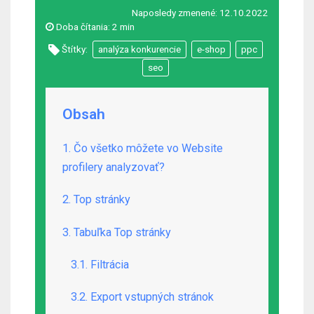
Naposledy zmenené:
12.10.2022
Doba čítania:
2 min
Štítky:
analýza konkurencie
e-shop
ppc
seo
Obsah
1. Čo všetko môžete vo Website
profilery analyzovať?
2. Top stránky
3. Tabuľka Top stránky
3.1. Filtrácia
3.2. Export vstupných stránok