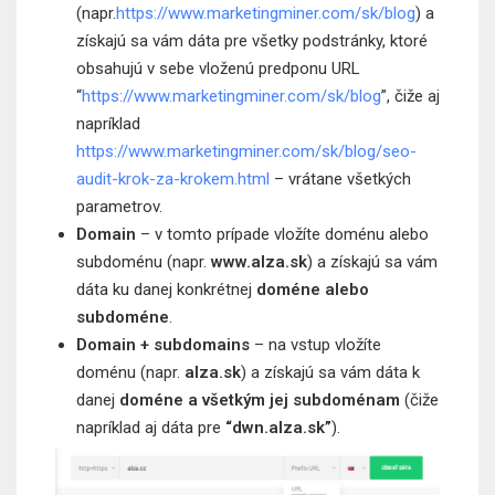
(napr.
https://www.marketingminer.com/sk/blog
) a
získajú sa vám dáta pre všetky podstránky, ktoré
obsahujú v sebe vloženú predponu URL
“
https://www.marketingminer.com/sk/blog
”, čiže aj
napríklad
https://www.marketingminer.com/sk/blog/seo-
audit-krok-za-krokem.html
– vrátane všetkých
parametrov.
Domain
– v tomto prípade vložíte doménu alebo
subdoménu (napr.
www.alza.sk
) a získajú sa vám
dáta ku danej konkrétnej
doméne alebo
subdoméne
.
Domain + subdomains
– na vstup vložíte
doménu (napr.
alza.sk
) a získajú sa vám dáta k
danej
doméne a všetkým jej subdoménam
(čiže
napríklad aj dáta pre
“dwn.alza.sk”
).