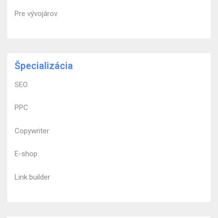
Pre vývojárov
Špecializácia
SEO
PPC
Copywriter
E-shop
Link builder