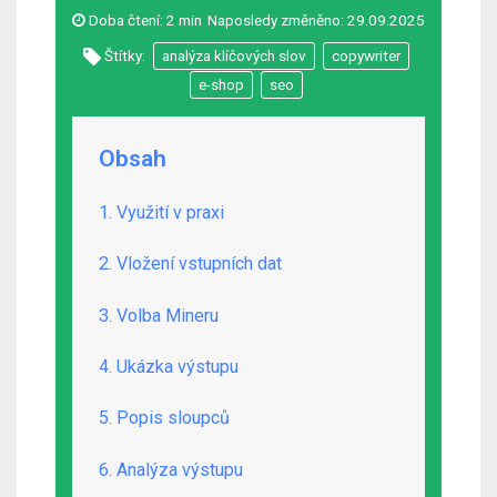
Doba čtení:
2 min
Naposledy změněno:
29.09.2025
Štítky:
analýza klíčových slov
copywriter
e-shop
seo
Obsah
1. Využití v praxi
2. Vložení vstupních dat
3. Volba Mineru
4. Ukázka výstupu
5. Popis sloupců
6. Analýza výstupu