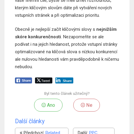
vaše firemní cíle, byste se měli umět rozhodnout,
kterým klíčovým slovům dáte při vytváření nových
vstupních stránek a při optimalizaci prioritu.
Obecně je nejlepší začít klíčovými slovy s
nejnižším
skóre konkurenčnosti
. Nezapomeňte se ale
podívat i na jejich hledanost, protože vstupní stránky
optimalizované na klíčová slova s nízkou konkurencí
ale nulovou hledanosti vám pravděpodobně k ničemu
nebudou.
Tweet
Share
Share
Byl tento článek užitečný?
Ano
Ne
Další články
Předchozí:
Related
Další:
PPC