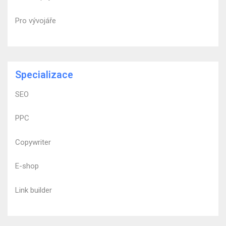
Pro vývojáře
Specializace
SEO
PPC
Copywriter
E-shop
Link builder