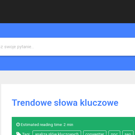
Trendowe słowa kluczowe
Estimated reading time:
2 min
Tagi:
analiza słów kluczowych
copywriter
ppc
seo