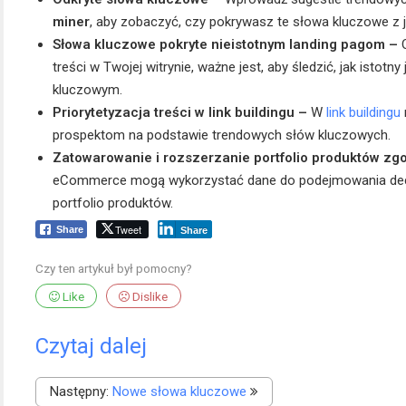
miner
, aby zobaczyć, czy pokrywasz te słowa kluczowe z 
Słowa kluczowe pokryte nieistotnym landing pagom –
treści w Twojej witrynie, ważne jest, aby śledzić, jak isto
kluczowym.
Priorytetyzacja treści w link buildingu –
W
link buildingu
prospektom na podstawie trendowych słów kluczowych.
Zatowarowanie i rozszerzanie portfolio produktów zg
eCommerce mogą wykorzystać dane do podejmowania decyz
portfolio produktów.
Tweet
Share
Share
Czy ten artykuł był pomocny?
Like
Dislike
Czytaj dalej
Następny:
Nowe słowa kluczowe