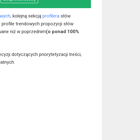
owych
, kolejną sekcją
profilera
słów
 profile trendowych propozycji słów
iwane niż w poprzednim
(o ponad 100%
zji dotyczących priorytetyzacji treści,
łatnych.