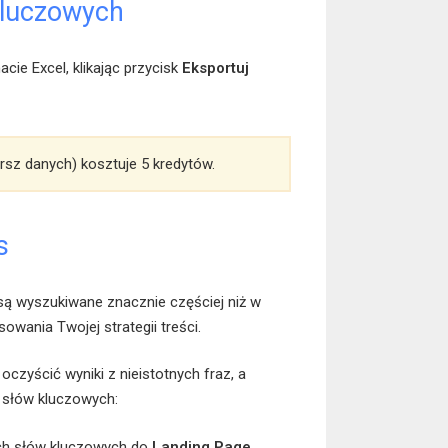
kluczowych
ie Excel, klikając przycisk
Eksportuj
rsz danych) kosztuje 5 kredytów.
s
są wyszukiwane znacznie częściej niż w
owania Twojej strategii treści.
oczyścić wyniki z nieistotnych fraz, a
 słów kluczowych:
ch słów kluczowych do
Landing Page