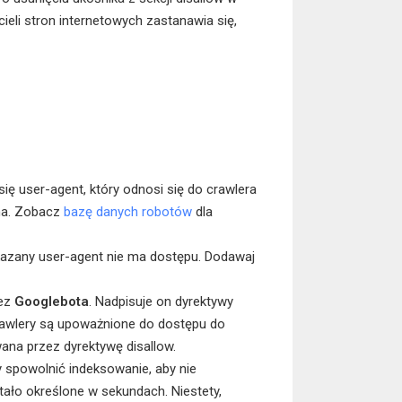
cieli stron internetowych zastanawia się,
się user-agent, który odnosi się do crawlera
na. Zobacz
bazę danych robotów
dla
wskazany user-agent nie ma dostępu. Dodawaj
zez
Googlebota
. Nadpisuje on dyrektywy
rawlery są upoważnione do dostępu do
wana przez dyrektywę disallow.
 spowolnić indeksowanie, aby nie
tało określone w sekundach. Niestety,