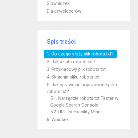
Slowniczek
Dla deweloperów
Spis treści
1. Do czego służy plik robots.txt?
2. Jak działa robots.txt?
3. Przykładowy plik robots.txt:
4. Składnia pliku robots.txt
5. Jak sprawdzić poprawność pliku
robots.txt?
5.1. Narzędzie robots.txt Tester w
Google Search Console
5.2. URL Indexability Miner
6. Wniosek