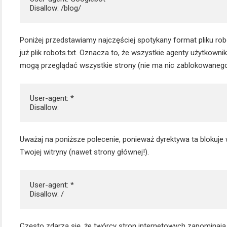
Poniżej przedstawiamy najczęściej spotykany format pliku r
już plik robots.txt. Oznacza to, że wszystkie agenty użytkow
mogą przeglądać wszystkie strony (nie ma nic zablokowanego 
User-agent: *

Uważaj na poniższe polecenie, ponieważ dyrektywa ta bloku
Twojej witryny (nawet strony głównej!).
User-agent: *

Często zdarza się, że twórcy stron internetowych zapominają 