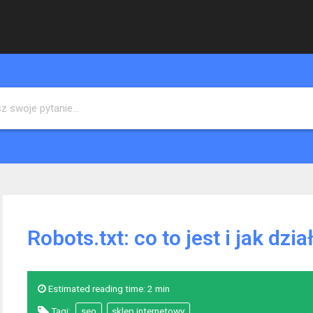
Robots.txt: co to jest i jak dzia
Estimated reading time:
2 min
Tagi:
seo
sklep internetowy