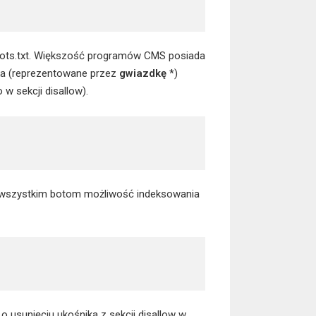
obots.txt. Większość programów CMS posiada
nika (reprezentowane przez
gwiazdkę
*)
w sekcji disallow).
je wszystkim botom możliwość indeksowania
o usunięciu ukośnika z sekcji disallow w