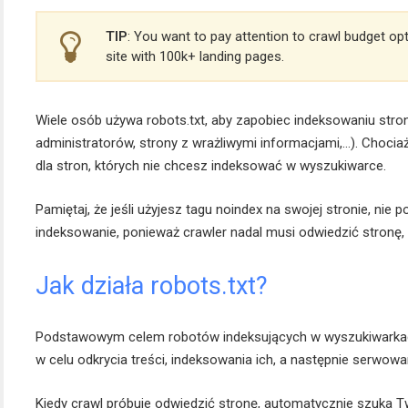
TIP
: You want to pay attention to crawl budget op
site with 100k+ landing pages.
Wiele osób używa robots.txt, aby zapobiec indeksowaniu stro
administratorów, strony z wrażliwymi informacjami,…). Choci
dla stron, których nie chcesz indeksować w wyszukiwarce.
Pamiętaj, że jeśli użyjesz tagu noindex na swojej stronie, ni
indeksowanie, ponieważ crawler nadal musi odwiedzić stronę,
Jak działa robots.txt?
Podstawowym celem robotów indeksujących w wyszukiwarkach
w celu odkrycia treści, indeksowania ich, a następnie serwo
Kiedy crawl próbuje odwiedzić stronę, automatycznie szuka Tw