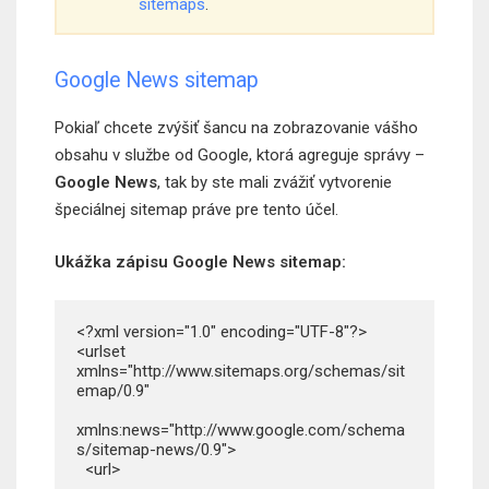
sitemaps
.
Google News sitemap
Pokiaľ chcete zvýšiť šancu na zobrazovanie vášho
obsahu v službe od Google, ktorá agreguje správy –
Google News
, tak by ste mali zvážiť vytvorenie
špeciálnej sitemap práve pre tento účel.
Ukážka zápisu Google News sitemap:
<?xml version="1.0" encoding="UTF-8"?>

<urlset 
xmlns="http://www.sitemaps.org/schemas/sit
emap/0.9"

xmlns:news="http://www.google.com/schema
s/sitemap-news/0.9">

  <url>
