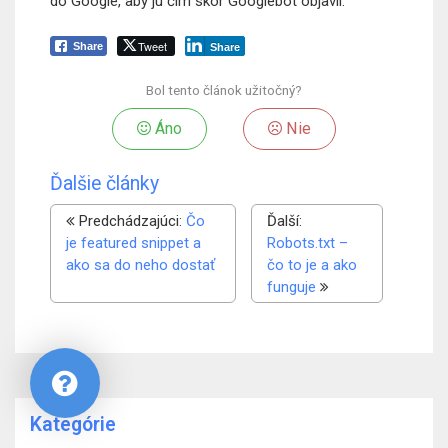
do Google, aby ju čím skôr Googlebot objavil.
Tweet
Share
Share
Bol tento článok užitočný?
Áno
Nie
Ďalšie články
Predchádzajúci:
Čo
Ďalší:
je featured snippet a
Robots.txt –
ako sa do neho dostať
čo to je a ako
funguje
Kategórie