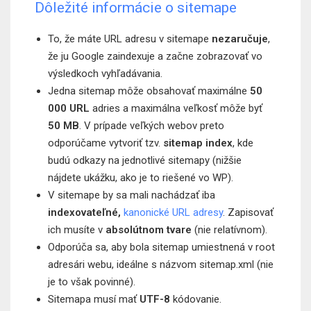
Dôležité informácie o sitemape
To, že máte URL adresu v sitemape
nezaručuje
,
že ju Google zaindexuje a začne zobrazovať vo
výsledkoch vyhľadávania.
Jedna sitemap môže obsahovať maximálne
50
000 URL
adries a maximálna veľkosť môže byť
50 MB
. V prípade veľkých webov preto
odporúčame vytvoriť tzv.
sitemap index
, kde
budú odkazy na jednotlivé sitemapy (nižšie
nájdete ukážku, ako je to riešené vo WP).
V sitemape by sa mali nachádzať iba
indexovateľné,
kanonické URL adresy
. Zapisovať
ich musíte v
absolútnom tvare
(nie relatívnom).
Odporúča sa, aby bola sitemap umiestnená v root
adresári webu, ideálne s názvom sitemap.xml (nie
je to však povinné).
Sitemapa musí mať
UTF-8
kódovanie.