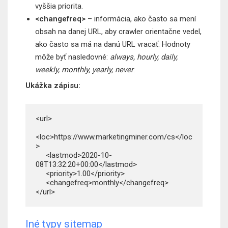
vyššia priorita.
<changefreq>
– informácia, ako často sa mení
obsah na danej URL, aby crawler orientačne vedel,
ako často sa má na danú URL vracať. Hodnoty
môže byť nasledovné:
always, hourly, daily,
weekly, monthly, yearly, never
.
Ukážka zápisu:
<url>

<loc>https://www.marketingminer.com/cs</loc
>

     <lastmod>2020-10-
08T13:32:20+00:00</lastmod>

     <priority>1.00</priority>

     <changefreq>monthly</changefreq>

Iné typy sitemap