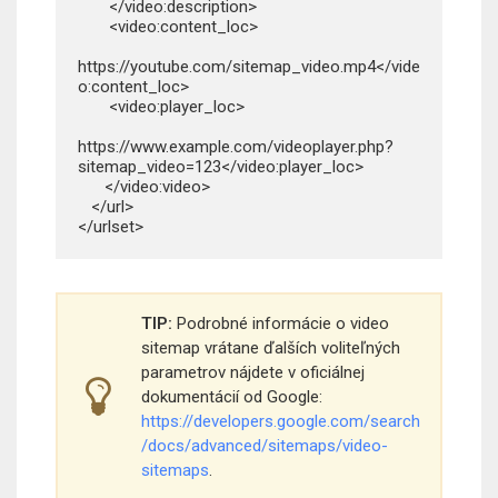
       </video:description>

       <video:content_loc>

https://youtube.com/sitemap_video.mp4</vide
o:content_loc>

       <video:player_loc>

https://www.example.com/videoplayer.php?
sitemap_video=123</video:player_loc>

      </video:video>

   </url>

</urlset>
TIP:
Podrobné informácie o video
sitemap vrátane ďalších voliteľných
parametrov nájdete v oficiálnej
dokumentácií od Google:
https://developers.google.com/search
/docs/advanced/sitemaps/video-
sitemaps
.