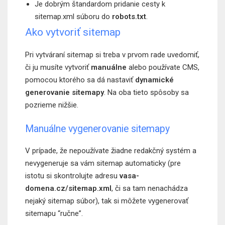
Je dobrým štandardom pridanie cesty k
sitemap.xml súboru do
robots.txt
.
Ako vytvoriť sitemap
Pri vytváraní sitemap si treba v prvom rade uvedomiť,
či ju musíte vytvoriť
manuálne
alebo používate CMS,
pomocou ktorého sa dá nastaviť
dynamické
generovanie sitemapy
. Na oba tieto spôsoby sa
pozrieme nižšie.
Manuálne vygenerovanie sitemapy
V prípade, že nepoužívate žiadne redakčný systém a
nevygeneruje sa vám sitemap automaticky (pre
istotu si skontrolujte adresu
vasa-
domena.cz/sitemap.xml
, či sa tam nenachádza
nejaký sitemap súbor), tak si môžete vygenerovať
sitemapu “ručne”.