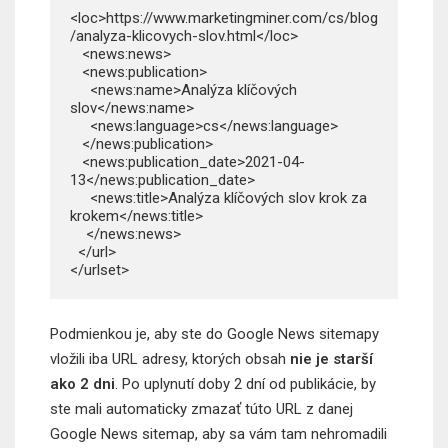
<loc>https://www.marketingminer.com/cs/blog
/analyza-klicovych-slov.html</loc>

   <news:news>

   <news:publication>

     <news:name>Analýza klíčových 
slov</news:name>

     <news:language>cs</news:language>

   </news:publication>

   <news:publication_date>2021-04-
13</news:publication_date>

     <news:title>Analýza klíčových slov krok za 
krokem</news:title>

    </news:news>

  </url>

</urlset>
Podmienkou je, aby ste do Google News sitemapy
vložili iba URL adresy, ktorých obsah
nie je starší
ako 2 dni
. Po uplynutí doby 2 dní od publikácie, by
ste mali automaticky zmazať túto URL z danej
Google News sitemap, aby sa vám tam nehromadili