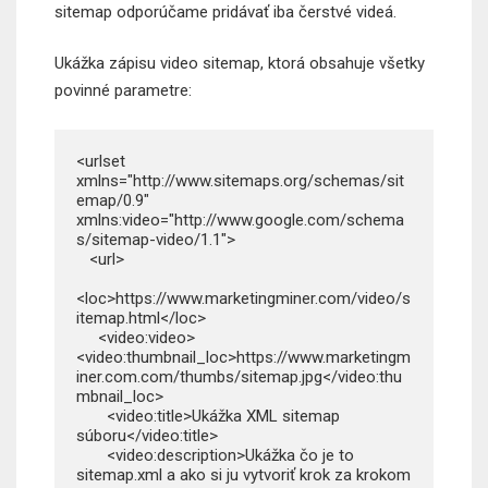
sitemap odporúčame pridávať iba čerstvé videá.
Ukážka zápisu video sitemap, ktorá obsahuje všetky
povinné parametre:
<urlset 
xmlns="http://www.sitemaps.org/schemas/sit
emap/0.9"         
xmlns:video="http://www.google.com/schema
s/sitemap-video/1.1">

   <url>

<loc>https://www.marketingminer.com/video/s
itemap.html</loc>

     <video:video>               
<video:thumbnail_loc>https://www.marketingm
iner.com.com/thumbs/sitemap.jpg</video:thu
mbnail_loc>

       <video:title>Ukážka XML sitemap 
súboru</video:title>

       <video:description>Ukážka čo je to 
sitemap.xml a ako si ju vytvoriť krok za krokom
