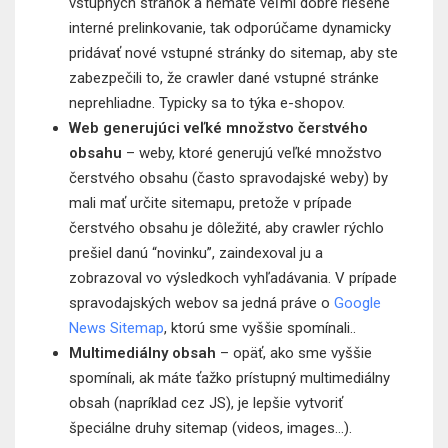
vstupných stránok a nemáte veľmi dobre riešené
interné prelinkovanie, tak odporúčame dynamicky
pridávať nové vstupné stránky do sitemap, aby ste
zabezpečili to, že crawler dané vstupné stránke
neprehliadne. Typicky sa to týka e-shopov.
Web generujúci veľké množstvo čerstvého
obsahu
– weby, ktoré generujú veľké množstvo
čerstvého obsahu (často spravodajské weby) by
mali mať určite sitemapu, pretože v prípade
čerstvého obsahu je dôležité, aby crawler rýchlo
prešiel danú “novinku”, zaindexoval ju a
zobrazoval vo výsledkoch vyhľadávania. V prípade
spravodajských webov sa jedná práve o
Google
News Sitemap
, ktorú sme vyššie spomínali..
Multimediálny obsah
– opäť, ako sme vyššie
spomínali, ak máte ťažko prístupný multimediálny
obsah (napríklad cez JS), je lepšie vytvoriť
špeciálne druhy sitemap (videos, images…).