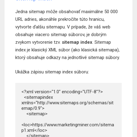
Jedna sitemap môže obsahovať maximálne 50 000
URL adries, akonáhle prekročíte túto hranicu,
vytvorte ďalšiu sitemapu. V prípade, že váš web
obsahuje viacero sitemap súborov, je dobrým
zvykom vytvorenie tzv.
sitemap index
. Sitemap
index je klasický XML súbor (ako klasická sitemapa),
ktorý obsahuje odkazy na jednotlivé sitemap súbory.
Ukážka zápisu sitemap index súboru:
<?xml version="1.0" encoding="UTF-8"?>

  <sitemapindex 
xmlns="http://www.sitemaps.org/schemas/sit
emap/0.9">

    <sitemap>

<loc>https://www.marketingminer.com/sitema
p1.xml</loc>

    </sitemap>
