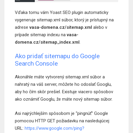
Vďaka tomu vám Yoast SEO plugin automaticky
vygeneruje sitemap.xml súbor, ktorý je prístupný na
adrese
vasa-domena.cz/sitemap.xml
alebo v
prípade sitemap indexu na
vasa-
domena.cz/sitemap_index.xml
.
Ako pridať sitemapu do Google
Search Console
Akonáhle máte vytvorený sitemap.xml súbor a
nahratý na váš server, môžete ho odoslať Googlu,
aby ho čím skôr prešiel. Existuje viacero spôsobov
ako oznámiť Googlu, že máte nový sitemap súbor.
Asi najrýchlejším spôsobom je “pingnúť” Google
pomocou HTTP GET požiadavku na nasledujúcej
URL:
https://www.google.com/ping?