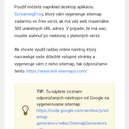
Použiť môžete napríklad desktop aplikáciu
ScreamingFrog
, ktorý vám vygeneruje sitemap
zadarmo vo free verzií, ak má váš web maximálne
500 unikátnych URL adries. V prípade, že má viac,
musíte siahnuť po niektorej z platených verzií.
Ak chcete využiť radšej online nástroj, ktorý
nacrawluje vaše dôležité vstupné stránky a
vygeneruje vám z neho sitemap, tak odporúčame
tento:
https://www.xml-sitemaps.com/
.
TIP:
Tu nájdete zoznam
odporúčaných nástrojov od Google na
vygenerovanie sitemap:
https://code.google.com/archive/p/sit
emap-
generators/wikis/SitemapGenerators.