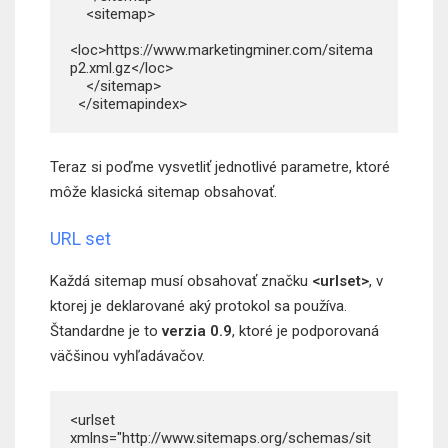
    <sitemap>

<loc>https://www.marketingminer.com/sitema
p2.xml.gz</loc>

    </sitemap>

  </sitemapindex>
Teraz si poďme vysvetliť jednotlivé parametre, ktoré
môže klasická sitemap obsahovať.
URL set
Každá sitemap musí obsahovať značku
<urlset>
, v
ktorej je deklarované aký protokol sa používa.
Štandardne je to
verzia 0.9
, ktoré je podporovaná
väčšinou vyhľadávačov.
<urlset 
xmlns="http://www.sitemaps.org/schemas/sit