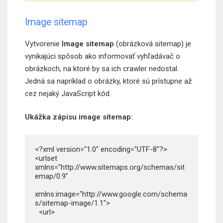
Image sitemap
Vytvorenie
Image sitemap
(obrázková sitemap) je
vynikajúci spôsob ako informovať vyhľadávač o
obrázkoch, na ktoré by sa ich crawler nedostal.
Jedná sa napríklad o obrázky, ktoré sú prístupne až
cez nejaký JavaScript kód.
Ukážka zápisu image sitemap:
<?xml version="1.0" encoding="UTF-8"?>

<urlset 
xmlns="http://www.sitemaps.org/schemas/sit
emap/0.9"

xmlns:image="http://www.google.com/schema
s/sitemap-image/1.1">

  <url>
