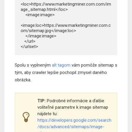
<loc>https://www.marketingminer.com.com/im
age_sitemap.html</loc>

    <image:image>

<image:loc>https://www.marketingminer.com.c
om/sitemap.jpg</image:loc>

    </image:image>

   </url>

</urlset>
Spolu s vyplneným
alt tagom
vám pomôže sitemap s
tým, aby crawler lepšie pochopil zmysel daného
obrázka.
TIP:
Podrobné informácie a ďalšie
voliteľné parametre k image sitemap
nájdete tu:
https://developers.google.com/search
/docs/advanced/sitemaps/image-