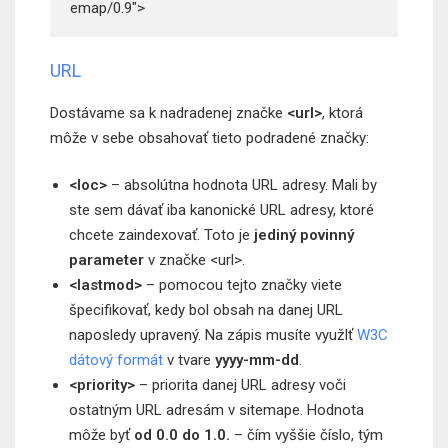
emap/0.9">
URL
Dostávame sa k nadradenej značke
<url>
, ktorá
môže v sebe obsahovať tieto podradené značky:
<loc>
– absolútna hodnota URL adresy. Mali by
ste sem dávať iba kanonické URL adresy, ktoré
chcete zaindexovať. Toto je
jediný povinný
parameter
v značke <url>.
<lastmod>
– pomocou tejto značky viete
špecifikovať, kedy bol obsah na danej URL
naposledy upravený. Na zápis musíte využIť
W3C
dátový formát
v tvare
yyyy-mm-dd
.
<priority>
– priorita danej URL adresy voči
ostatným URL adresám v sitemape. Hodnota
môže byť
od 0.0 do 1.0.
– čím vyššie číslo, tým